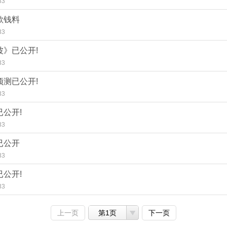
33
真欲钱料
33
半波》已公开!
33
后预测已公开!
33
已公开!
33
特已公开
33
已公开!
33
上一页
第1页
下一页