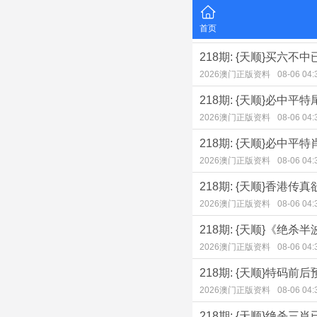
首页
218期: {天顺}买六不中
2026澳门正版资料
08-06 04:
218期: {天顺}必中平特
2026澳门正版资料
08-06 04:
218期: {天顺}必中平特
2026澳门正版资料
08-06 04:
218期: {天顺}香港传
2026澳门正版资料
08-06 04:
218期: {天顺}《绝杀
2026澳门正版资料
08-06 04:
218期: {天顺}特码前
2026澳门正版资料
08-06 04:
218期: {天顺}绝杀三肖